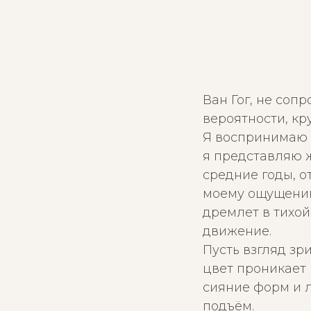
Ван Гог, не соп
вероятности, кру
Я воспринимаю 
я представляю ж
средние годы, 
моему ощущению 
дремлет в тихой
движение.
Пусть взгляд зр
цвет проникает 
сияние форм и 
подъём.